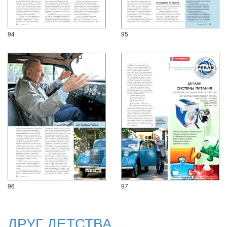
94
95
96
97
ДРУГ ДЕТСТВА