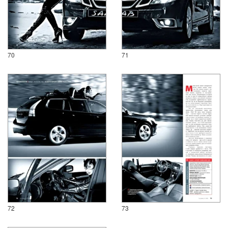
70
71
72
73