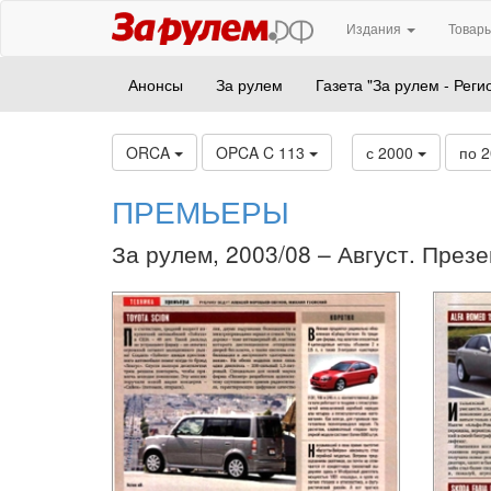
Издания
Товары
Анонсы
За рулем
Газета "За рулем - Реги
ORCA
OPCA C 113
с 2000
по 
ПРЕМЬЕРЫ
За рулем, 2003/08 – Август. Презе