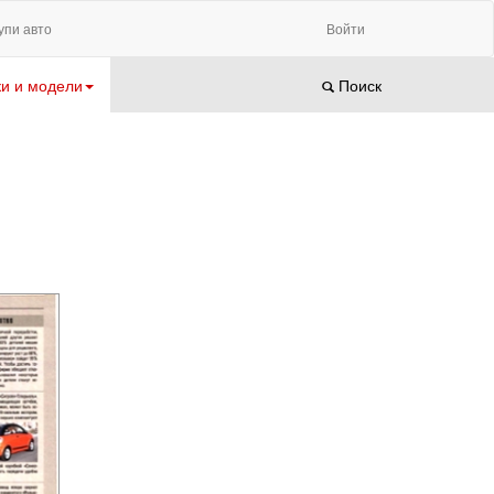
упи авто
Войти
и и модели
Поиск