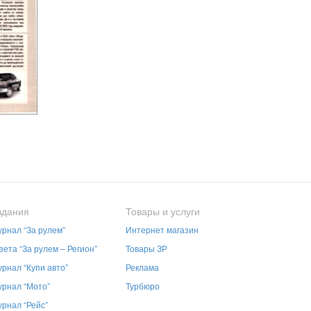
здания
Товары и услуги
рнал “За рулем”
Интернет магазин
зета “За рулем – Регион”
Товары ЗР
рнал “Купи авто”
Реклама
рнал “Мото”
Турбюро
рнал “Рейс”