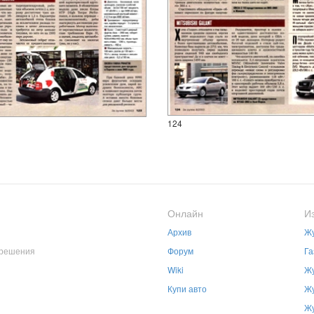
124
Онлайн
И
Архив
Жу
зрешения
Форум
Га
Wiki
Жу
Купи авто
Жу
Жу