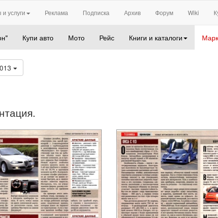
 и услуги
Реклама
Подписка
Архив
Форум
Wiki
К
он"
Купи авто
Мото
Рейс
Книги и каталоги
Марк
2013
нтация.