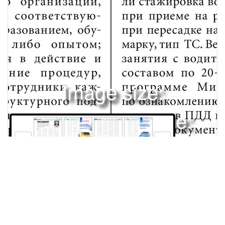
Image size:
1600x2047 Scale:
100% -
PanoJS3
14
15
16
17
экономикаБЕЗОПАСНОСТЬНедавно мы публиковали материал по повышению безопасности вождения от производителя техники. Насколько в этих программах заинтересованы автоперевозчики и как увязать их с действующим законодательством, в котором различные нормативно-правовые акты, в том числе и регулирующие пассажирские перевозки, часто противоречат друг другу?ТРИУМВИРАТценить с е г о дняшнее качество первонача льного обучения профессии водителя можно по массовым нарушениям правил дорожного движения и, как следствие, несчастным случаям в дорожнотра нспортны х происшествиях. В связи с этим вскоре экзамены на получение водительских прав будут принимать по новым требованиям: автошколы обязаны усовершенствовать техническую базу и пересмотреть типовую программу обучения. Основную причину высокой аварийности сотрудники Госавтоинспекции видят в некачественном обу чении ка ндидатов на получение водительских прав. Бесспорно, без изменения системы «гра жданин-экзамен в ГИБДД» говорить об увеличении качества первонача л ьного обу чени я профессии невозможно. Но вопросы получения водителем начальных навыков мы рассматривать не будем, а коснемся требований к процессу обучения работников, управляющих транспортным средством юридического лица, в организации, на рабочем месте. Для примера сравним аспекты контроля над обучением персонала безопаснымРЕЙС ИЮЛЬ 2010АНДРЕЙ СУДАКОВ эксперт по безопасности дорожного движенияОприемам и методам труда, безопасности дорожного движения в методике западной Системы управлени я бе зопас нос т ью труда (Safety Management Systems RequirementsSMS) и нормативных требований России. Подходы к оценке деятельности западного и российского юридического лица совершенно разные. Согласно принятым в Европе и Америке требованиям аудитор для проверки состояния процесса обучения в компании пользуется чек-листом (бланком) SMS, в котором проверяется деятельность высшего руководства организации в части выявления потребности в обучении; требований, чтобы весь персонал, включая лиц, работающих по поручению организации, обладал соответствующим образованием, обучением либо опытом; введения в действие и соблюдение процедур, когда сотрудники каждого структурного подразделения на каждом уровне организации уведомляются о важности соответствия политике и процедурам по охране здоровья и безопасности труда, требованиям SMS и так далее. Процесс обучения включает в себя распределенные роли и от-ветственности, включая общую ответственность, кто проводит обучение и кто определяет потребности в обучении с соблюдением требований законодательства и компании. Ро с с и й с к и й а у д итор (инспектор ГИБДД, Транспортной или Трудовой инспекции) в процессе проверки организации, как правило, пользуется бланком акта, содержащим информацию о подтверждении деятельности организации по обеспечению безопасности дорожного движения. Наличие необходимых документов, подтверждающих квалификационную подготовку ответственных за обеспечение безопасности дорожного дви жения. Инспектор проверяет, проводится ли стажировка водителей при приеме на работу и при пересадке на другую марку, тип ТС. Ведутся ли занятия с водительским составом по 20-часовой программе Минтранса по ознакомлению с изменениями в ПДД и нормативной документации, а также обучение оказанию первой медицинской помощи пострадавшим в ДТП, действиям водителя при пожаре, в случаях обнаружения взрывчатого устройства в кабине, кузове автомобиля. Для оцен-ки деятельности по обеспечению эксплуатации транспортных средств в технически исправном состоянии необходимо на л и ч ие док ументов, подтверждающих квалификационную подготовку ответственных лиц за организацию перевозок автомобильным транспортом в пределах РФ. Как видно из вышесказанного, подходы к оценке деятельности западного и российского юридического лица совершенно разные, а объяснение этому очень простое. Независимый европейский или американский аудитор дает экспертное заключение для страховой компании о состоянии SMS в организации для расчета страховых тарифов. Тогда как государственное должностное лицо в России привлекает к административной ответственности руководителей, специалистов этого юридического лица или передает материалы в прокуратуру (конечно, если не учитывать коррупционную составляющую). Сейчас в России существует достаточная законодательная база по обязательному обучению персонала, предъявляющая жесткие требования к вопросам обучения водительского состава. Во-14 первых, в любой организации перед допуском до самостоятельной работы сотрудника необходимым условием является проведение стажировки на рабочем месте, то есть обучение его безопасным приемам и методам работы на закрепляемом за ним транспортном средстве под руководством наставника, ответственного специалиста. Во-вторых, в организациях необходимо проводить обучение с водительским составом при приеме на работу и в процессе работы (ГОСТ 12.004-90). К тому же в соответствии с требованием Федерального закона «О безопасности дорожного движения» и Федерального закона «Об образовании» Минтрансом РФ разработана и утверждена соответствующая п рог ра м ма обу чен и я «Учебно-темати ческ ий план и программа ежегодных занятий с вод и т е л я м и а в т о т р а нспортных организаций (РД-2612710 0-1070-01)», утверждено первым заместителем министра транспорта РФ Насоновым А.П. 02.10.2001 г. Срок введения в действие 01.01.2002 г. При всей бесспорности проведения обучения с персоналом возникает конфликт интересов между «соответствующими органами государственного надзора» над обеспечением безопасной эксплуатации автотранспортных средств и бизнесом, организующим перевозку грузови пассажиров. Конфликт и з н ач а л ьно з а ложе н в программе из-за несоответствия требованиям ГОСТа 12.0.004-90 к обучению работников в организации. А именно: 1. ГОСТ (п.п. 3.2) предусматривает изу чение теорети ческого к у рса в рамках «специального учебного предмета «Охрана труда» или соответствующего раздела по спецтехнологии» в объеме «не менее 20 ч при подготовке на производстве», а программа Минтранса РФ регламентирует 17 часов теоретических занятий и 3 часа практических в области безопасности дорожного движения. 2. ГОСТ (п.п. 4.8) предусматривает изу чение теорети ческого к у рса в рамках «специального учебного предмета «Охрана труда» или соответствующего раздела по спецтехнологии» в объеме «не менее 20 ч при подготовке на производстве» «до начала самостоятельной работы», а в пояснительной записке к учебному плану и программе Минтранса РФ указано, что новые экономические условия «сформировали реальную потребность в дополнении и содержательном обновлении комплекса мероприятий, связанных с повышением профессионального мастерства водителя». Кроме того, конфликт интересов с государственными надзорными органами запрограммированРазделы программы Раздел 1. Дорожно-транспортная аварийность Типичные дорожно-транспортные ситуации повышенной опасности Раздел 2. Разбор и анализ примеров ДТП Раздел 3. Нормативно-правовое регулирование дорожного движения Раздел 4. Оказание первой медицинской помощи пострадавшим в ДТП Изучение условий перевозок пассажиров и грузов на опасных участках Раздел 5. маршрутов движенияРеклама ИЮЛЬ 2010 РЕЙС 15 экономикаБЕЗОПАСНОСТЬне только для российских, но еще и для западных компаний, осуществляющих бизнес в России. Так как программа обучения не соответствует требованиям SMS: «Соответствие требованиям законодательства и требованиям компании (если требования компании и требования законодательства вступают в противоречие, то применяется более строгое требование). Определение пробелов в компетенциях сотрудников на основе требований к их позиции, предоставление соответствующего обучения на основе идентифицированных пробелов (процедуры обучения должны принимать во внимание различные уровни ответственности, возможностей, компетентности и риска, связанных с выполняемой работой). Пересмотр потребностей в обучении работников в случае возникновения изменения в оборудовании, процессах, системных документах или изменения в роли и ответственности. Определение эффективности обучения». Соответственно, у руководителя организации в конфликте с соответ-ствующими органами государственного надзора есть выбор: подвергнуться административному штрафу и не оплачивать навязываемые образовательные услуги (не содержать в штате специалистов) для обучения персонала по программе, не соответствующей требова ни я м Охра ны здоровья и безопасности труда. Или с применением коррупционных схем оплатить минимальную с тоимос ть док умента о прохождении персоналом такого обучения в образовательных учреждениях, рекомендуемых теми же соответствующими органами государственного надзора. В обоих случаях проигрывает бизнес проверяемой организации и общее состояние процесса обучения в стране. Однако есть и третий путь, успешно применяемый в наши дни, исключающий конфликт из-за отсутствия в процессе обучения профессии «Водитель - высшей профессиона льной категории работников» этих самых «соответствующих органов государственного надзора». Здесь участниками сторон выступают:продавец техники–работодате л ь– с т ра ховщи к. А все процессы обучения водителя высшей профессиональной категории регламентируются на договорной основе в строгом соответствии с ГОСТом 12.0.004-90, требованиями SMS и требованиями законодательных актов России в области охраны труда, пожарной безопасности и безопасности дорож ного дви жения. Каждая из сторон ставит целью получение максимально возможной прибыли от организации работ по обучению работников собственника техники. В бизнес-процессах для продавца техники она достигается увеличением объемов продаж, повышением имиджа торговой марки. Для работодателя – сокращением себестоимости перевозки грузов и пассажироперевозок. Для страховщика – снижением убыточности договора добровольного страхования. Чтобы достичь требуемого уровня компетенции водителей автопарка работодателя, сторонами процесса обучения разрабатываются и утверждаются соответствующие программы обучения.Продавец техники организует «базовое» обучение водителей работода
Права и использование