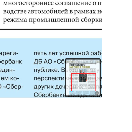
ма экономикаНОВОСТИДОРОЖНАЯ КАРТАПредседатель Правительства Российской Федерации Владимир Владимирович Путин провел в Твери совещание по вопросу повышения эффективности строительства и эксплуатации автомобильных дорогВсвоем вступительном слове Владимир Путин заявил, что плохое состояние дорог является объективным ограничителем роста экономики России. В текущем году за счет федеральных и региональных средств на дорожные работы будет направлено еще 700 млрд рублей – это на 40% больше, чем в прошлом году. Необходимо планомерное развитие и кардинальное обновление дорожной сети страны – и федеральных трасс, и региональных, и сельских, и внутригородских дорог. При этом нужно расширять географию новых строек (особенно это касается Дальнего Востока и Сибири), модернизировать автодорожные подходы к западным и южным границам России, в том числе в рамках трансконтинентальных транспортных коридоров. Особое внимание будет уделено комплексному развитию транспортных узлов крупных городов. Это, в первую очередь, Москва и Московская область, Санкт-Петербург и Ленинградская область. Сегодня финансовые ресурсы позволяют рассчитывать на двукратное увеличение объемов дорожного строительства. До 2020 г. только в рамках федеральных проектов, без учета региональных программ, будет построено 18 тысяч км дорог, причем это будут дороги совершенно другого класса: с современными развязками, увеличенной пропускной способностью, с большим количеством полос. Чтобы сконцентрировать средства на строительство и содержание дорог, принято решение о создании федерального и регионального дорожных фондов. Председатель Правительства заявил: «До 2020 года мы сможем аккумулировать в них более 8 трлн рублей и направить эти средства на дорожное строительство. Федеральный дорожный фонд составитРЕЙС ИЮЛЬ 2011примерно 4,5 трлн рублей, из них 2,7 трлн – на строительство и реконструкцию дорог, а 1,8 трлн рублей – на ремонт и содержание дорог. Объем средств региональных дорожных фондов оценивается приблизительно в 3,9 трлн рублей». Кроме того, планируется внедрение долгосрочных договоров на строительство и последующую эксплуатацию дорог сроком на 10-30 лет. Подрядчик за счет собственных и привлеченных средств прокладывает дорогу, а затем полностью отвечает за ее содержание, а государство оплачивает эту работу равными платежами в течение всего периода действия договора. При этом самим компаниям будет выгодно строить добротно и долговечно, чтобы меньше в дальнейшем тратить средств на ее содержание. Государство, со своей стороны, должно обеспечить объективный контроль. В связи с этим В. Путин поручил Министерству транспорта РФ внести предложения по организации комплексного мониторинга состояния автомобильных дорог страны, в том числе с использованием возможностей системы ГЛОНАСС.Отдельно Председатель Правительства отметил необходи
здания
Товары и услуги