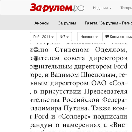
Издания
Товары
Анонсы
За рулем
Газета "За рулем - Реги
Рейс 2011
№7
Новости
Комментари