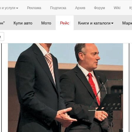
 и услуги
Реклама
Подписка
Архив
Форум
Wiki
К
он"
Купи авто
Мото
Рейс
Книги и каталоги
Марк
и