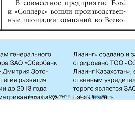
Image size: 1600x2047 Scale: 100% -
PanoJS3
инг» создано и зарегистрировано ТОО «Сбербанк Лизинг Казахстан», единственным учредителем которого является ЗАО «Сбербанк Лизинг». По словам председателя правления ДБ АО «Сбербанк» Олега Смирнова, казахстанский финансовый рынок обладает огромным потенциалом, об этом свидетельствуютпять лет успешной работы ДБ АО «Сбербанк» в республике. Выход на эту перспективную площадку других дочерних компаний Сбербанка всегда оставался лишь вопросом времени. Благодаря появлению дочернего предприятия ТОО «Сбербанк Лизинг Казахстан», казахстанские компании получат новый спектр финансовых услуг. СТАВРОПОЛЬСКИЕ ПЕРЕМЕНЫГубернатор Ставропольского края Валерий Гаевский и генеральный директор ОАО «КАМАЗ» Сергей Когогин обсудили вопросы текущей деятельности и дальнейшего развития ОАО «Автоприцеп-КАМАЗ», дочернего предприятия «КАМАЗ». В ближайшее время планируется вложить существенные инвестициив ставропольскую площадку «КАМАЗа» и значительно увеличить как объемы выпускаемой продукции, так и количество занятых на предприятии рабочих и специалистов. Кроме того, на прошедшем в тот же день совете директоров было рассмотрено предложение ОАО «КАМАЗ», владеющего контрольным пакетом акций предприятия, о назначении нового генерального ди-ректора ОАО «АвтоприцепКАМАЗ». Было принято решение освободить 72-летнего Евгения Письменного от занимаемой должности и назначить генеральным директором ОАО «Автоприцеп-КАМАЗ» Валерия Еремина. Вновь назначенный генеральный директор завода Валерий Еремин отметил в своем интервью местным СМИ, что завод будет работать в соответствиис политикой ОАО «КАМАЗ» и планируется диверсификация производства. Помимо прицепной техники может быть налажен выпуск пожарной автотехники, автомобилей с кранманипуляторной установкой и другой спецтехники на шасси КАМАЗ. В планах нового руководства предприятия – расширение производственных мощностей и увеличение количества рабочих мест.БЕЛОРУССКИЙ ПРОЕКТВ белорусском городе Борисове состоялось открытие производства автобусов ПАЗ малого и среднего класса, организованного «Группой ГАЗ» совместно с компанией «РусАвтоПром» – дистрибьютором компании в Республике Беларусь. В гамму выпускаемых моделей войдут автобу-сы ПАЗ-3205 и ПАЗ-4234 в различных модификациях, включая школьную, грузопассажирскую, полноприводную и другие. До конца 2011 года предприятие выпустит 100 автобусов ПАЗ, а с 2012 года перейдет на ежегодный выпуск 250 автобусов. Уровень локализации компонентов для автобусов ПАЗ в Республике Бела-русь составляет около 25%. По словам директора дивизиона «Автобусы» «Группы ГАЗ» Николая Одинцова, реализация этого проекта станет серьезным вкладом в укрепление промышленных связей Республики Беларусь с Нижегородской областью, где расположен Павловский автобусный завод.СТАБИЛЬНО ЛУЧШИЙДепартамент внешн е эко н о м и ч е с к и х связей Министерства промышленности и торговли РФ, ежегодно определяющий рейтинг лучших экспортеров страны по всем отраслям экономики, поздравил руководство «КАМАЗа» с победой в номинации «Лучший российскийэкспортер отрасли – автомобильная промышленность (моторные и транспортные средства для перевозки грузов и моторные транспортные средства специального назначения)» по итогам 2010 года. Таким образом, «КАМАЗ» уже двенадцатый раз подряд был признан лучшим экспортером. В минувшем году компания реализовала в 43 странах мира 4040 автомобилей КАМАЗпротив 3891 в 2009 году и запасных частей к ним на сумму более 1,5 млрд рублей. Значительную часть экспорта КАМАЗов в 2010 году (23%) составили поставки сборочных комплектов деталей на сборочные предприятия в Казахстан, Индию, Пакистан и Вьетнам. В первую пятерку крупных импортеров автомобилей вошли Казахстан, Украина, Азербайджан, Афгани-стан и Куба. Почти треть экспорта грузовиков «КАМАЗ» осуществил в страны дальнего зарубежья. В этом году намечается тенденция роста доли экспорта в общем объеме реализации. В планах «КАМАЗа» – увеличение доли экспорта в продажах. Программой стратегического развития компании предусмотрено довести ее к 2015 году до 20%, а к 2020 – до 30%.ИЮЛЬ 2011РЕЙС5Рекла
Онлайн
И