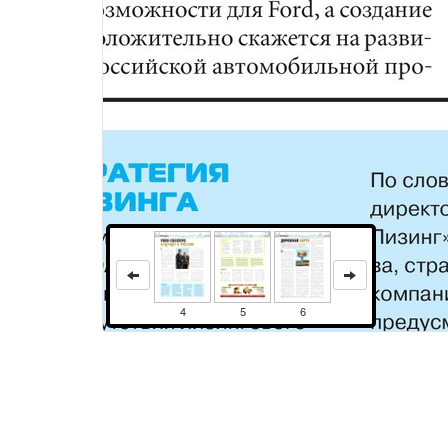
4
5
6
экономикаНОВОСТИFORD-CОЛЛЕРС: БУДУЩЕЕ В РОССИИFord Motor Company и ОАО «Соллерс» подписали соглашение о создании совместного предприятия Ford Sollers с равным участием сторон. Соглашение было подписано Стивеном Оделлом, председателем совета директоров и исполнительным директором Ford of Europe, и Вадимом Швецовым, генеральным директором ОАО «Соллерс», в присутствии Председателя Правительства Российcкой Федерации Владимира Путина. Также компании Ford и «Соллерс» подписали меморандум о намерениях с «Внешэкономбанком», согласно которому будущему СП Ford Sollers будет предоставлена кредитная линия в размере 39 млрд рублей. «Это исторический день для бренда Ford в России, – сказал Стивен Оделл. – Вместе с нашим партнером компанией «Соллерс» мы создали новый бизнес Ford Sollers, который обеспечит российским покупателям Ford еще более широкий выбор автомобилей и высокое качество обслуживания». Он также заявил, что к 2015 году Россия станет самым большим европейским автомобильным рынком, что открывает широкие возможности для Ford, а создание СП положительно скажется на развитии российской автомобильной проложске (Ленинградская область), а также в городе Набережные Челны и на территории особой экономической зоны «Алабуга» (республика Татарстан), где будут производиться пассажирские и легкие коммерческие автомобили Ford. Компании подтвердили, что наряду с новыми продуктами Ford СП будет производить и Ford Transit. Также Ford Sollers будет отвечать за импорт и продажу всех продуктов Ford, включая автомобили, запчасти и аксессуары, на российском рынке. Кроме того, СП займется производством двигателей и организацией штамповочных операций, что значительно увеличит общий уровень локализации автомобилей Ford, производимых в России. В планах СП – ведение научно-исследовательской и опытно-конструкторской деятельности. Начало операционной деятельности совместного предприятия Ford Sollers запланировано на конец 2011 года. Для обеспечения наиболее благоприятных условий работы нового СП в рамках существующего законодательства Ford «Соллерс» и Министерство экономического развития Российской федерации подписали многостороннее соглашение о производстве автомобилей в рамках нового режима промышленной сборки.мышленности в целом. По словам Вадима Швецова, компании уверены, что совместные усилия по развитию производственных мощностей, запуску новых моделей и их локализации обеспечат успешную стратегию и лидерские позиции будущего СП на российском рынке. В совместное предприятие Ford и «Соллерс» вошли производственные площадки компаний во Всево-СТРАТЕГИЯ ЛИЗИНГАВ рамках программы развития ОАО «Сбербанк России» и расширения географии присутствия лизингового бизнеса ЗАО «Сбербанк Лизинг» приобрело 50% пакета акций белорусской лизинговой компании ЗАО «БПС – лизинг», принадлежащих ОАО «БПС – Банк».4 РЕЙС ИЮЛЬ 2011По словам генерального директора ЗАО «Сбербанк Лизинг» Дмитрия Зотова, стратегия развития компании до 2013 года предусматривает активную международную экспансию, модернизацию и расширение стандартизированных продуктов. Так, в рамках реализации стратегии международного развития ЗАО «СбербанкЛиз
Права и использование