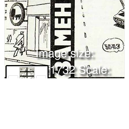
Image size:
1280x1732 Scale:
100% -
PanoJS3
20
Права и использование