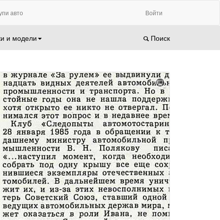
упи авто
Войти
и и модели
Поиск