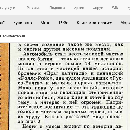
 и услуги
Реклама
Подписка
Архив
Форум
Wiki
К
он"
Купи авто
Мото
Рейс
Книги и каталоги
Марк
Комментарии