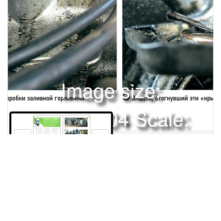
Image size:
1920x2504 Scale:
50% -
PanoJS3
186
187
Права и использование