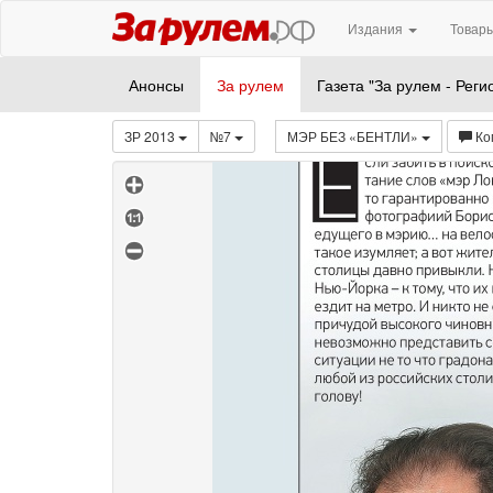
Издания
Товары
Анонсы
За рулем
Газета "За рулем - Реги
ЗР 2013
№7
МЭР БЕЗ «БЕНТЛИ»
Ко