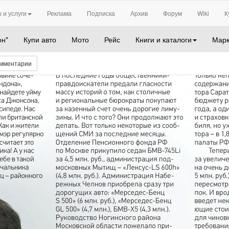
 и услуги
Реклама
Подписка
Архив
Форум
Wiki
К
он"
Купи авто
Мото
Рейс
Книги и каталоги
Марк
мментарии