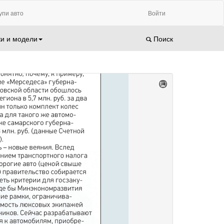
упи авто
Войти
и и модели
Поиск