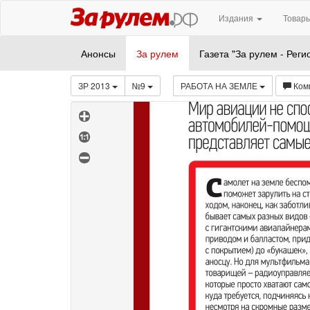
Издания
Товары
Анонсы
За рулем
Газета "За рулем - Реги
ЗР 2013
№9
РАБОТА НА ЗЕМЛЕ
Ком