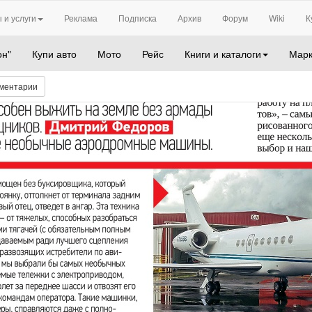
 и услуги
Реклама
Подписка
Архив
Форум
Wiki
К
он"
Купи авто
Мото
Рейс
Книги и каталоги
Марк
ментарии