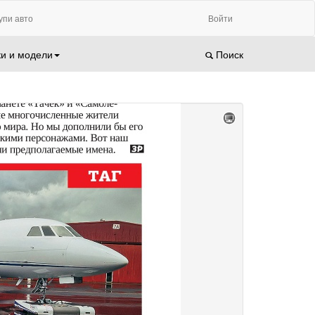
упи авто
Войти
и и модели
Поиск