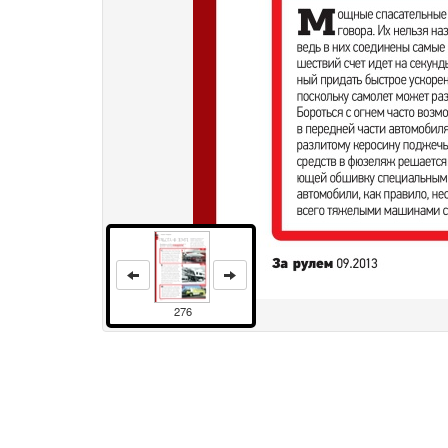
276
Права и использование