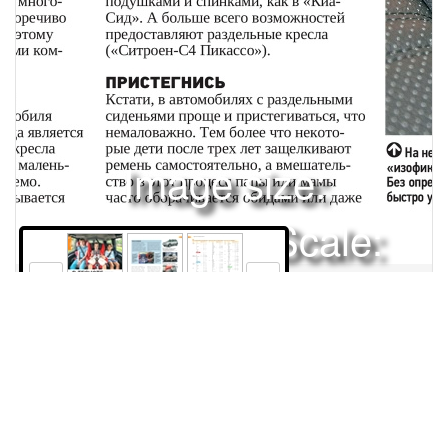
Image size:
1920x2504 Scale:
50% -
PanoJS3
160
161
162
Права и использование