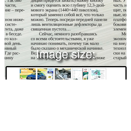
Image size:
1920x2504 Scale:
50% -
PanoJS3
40
41
42
43
44
45
Права и использование