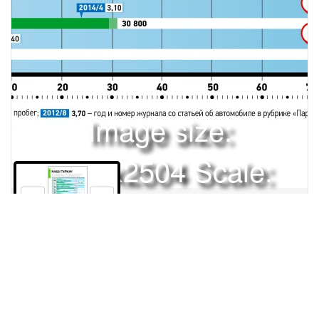
Image size:
1920x2504 Scale:
50% -
PanoJS3
242
Права и использование