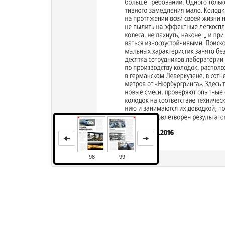
98
99
Права и использование