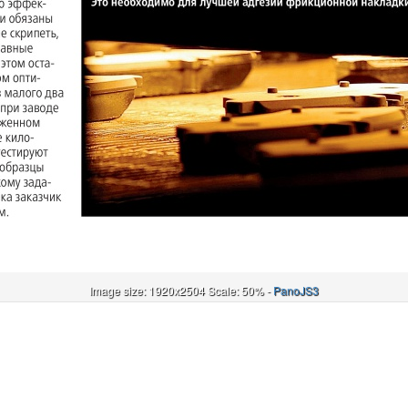
Image size: 1920x2504 Scale: 50% -
PanoJS3
Онлайн
И