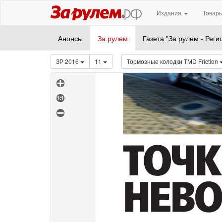
Издания
Товары
Анонсы
За рулем
Газета "За рулем - Реги
ЗР 2016
11
Тормозные колодки TMD Friction