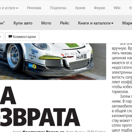
 и услуги
Реклама
Подписка
Архив
Форум
Wiki
К
он"
Купи авто
Мото
Рейс
Книги и каталоги
Марк
Комментарии