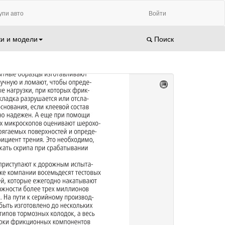
упи авто
Войти
и и модели
Поиск