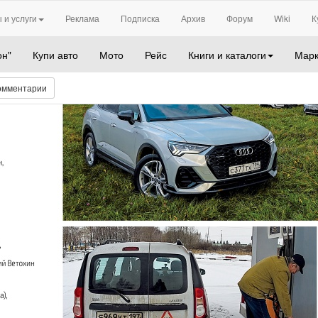
 и услуги
Реклама
Подписка
Архив
Форум
Wiki
К
он"
Купи авто
Мото
Рейс
Книги и каталоги
Марк
омментарии