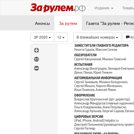
Издания
Товары
Анонсы
За рулем
Газета "За рулем - Реги
ЗР 2020
12
В ближайших номерах
К