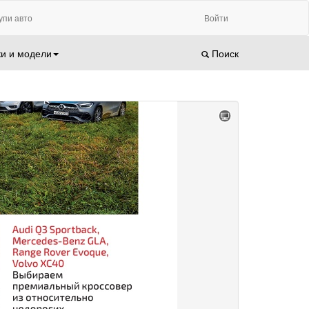
упи авто
Войти
и и модели
Поиск