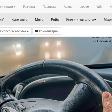
 и услуги
Реклама
Подписка
Архив
Форум
Wiki
К
он"
Купи авто
Мото
Рейс
Книги и каталоги
Марк
ые способы борьбы
Комментарии