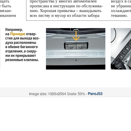
Image size: 1920x2504 Scale: 50% -
PanoJS3
Онлайн
И