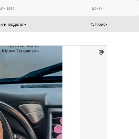
упи авто
Войти
и и модели
Поиск