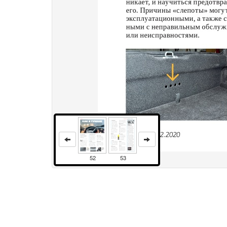
52
53
Права и использование