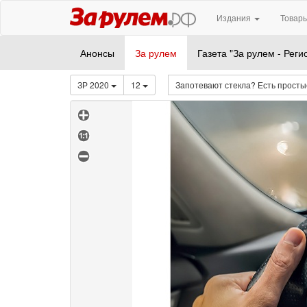
Издания
Товары
Анонсы
За рулем
Газета "За рулем - Реги
ЗР 2020
12
Запотевают стекла? Есть прост