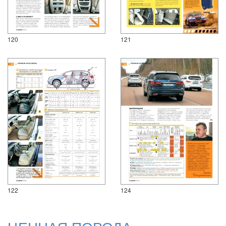
120
121
122
124