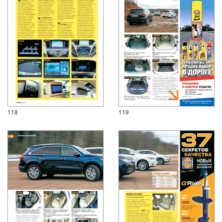
118
119