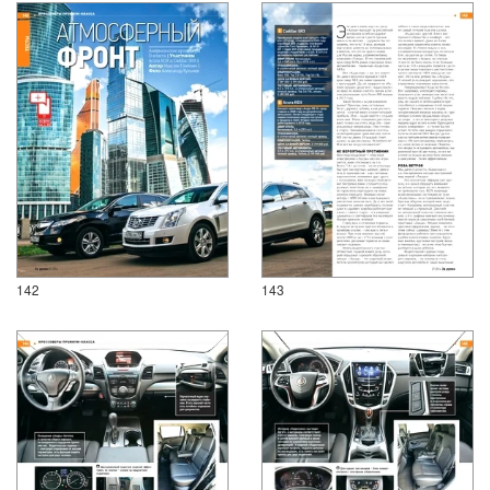
142
143