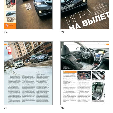
72
73
74
75