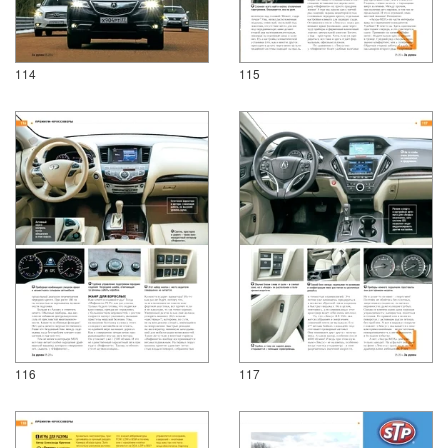
114
115
116
117