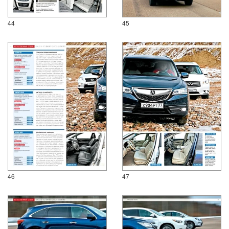
44
45
46
47