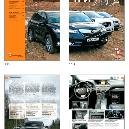
112
113