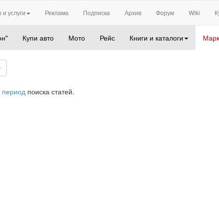
 и услуги
Реклама
Подписка
Архив
Форум
Wiki
К
он"
Купи авто
Мото
Рейс
Книги и каталоги
Марк
 период
поиска статей.