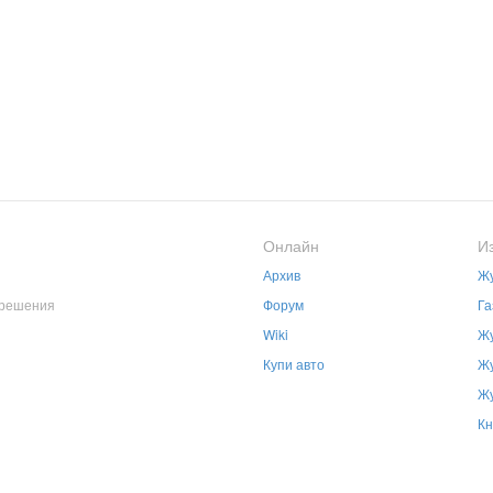
Онлайн
И
Архив
Жу
зрешения
Форум
Га
Wiki
Жу
Купи авто
Жу
Жу
Кн