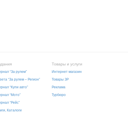
здания
Товары и услуги
рнал “За рулем”
Интернет магазин
зета “За рулем – Регион”
Товары ЗР
рнал “Купи авто”
Реклама
рнал “Мото”
Турбюро
рнал “Рейс”
иги, Каталоги