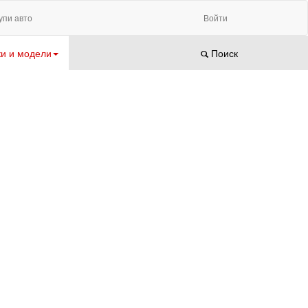
упи авто
Войти
и и модели
Поиск