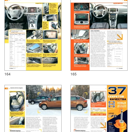
164
165