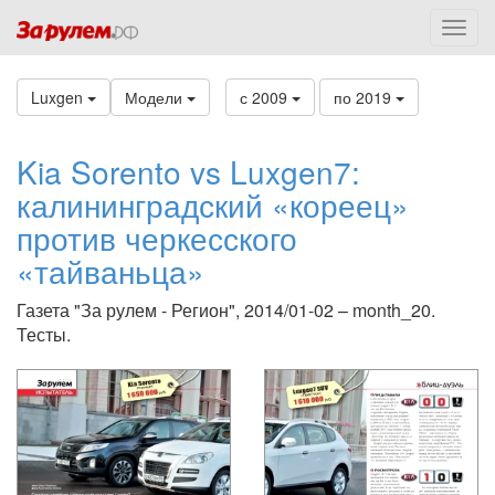
Luxgen
Модели
с 2009
по 2019
Kia Sorento vs Luxgen7:
калининградский «кореец»
против черкесского
«тайваньца»
Газета "За рулем - Регион", 2014/01-02 – month_20.
Тесты.