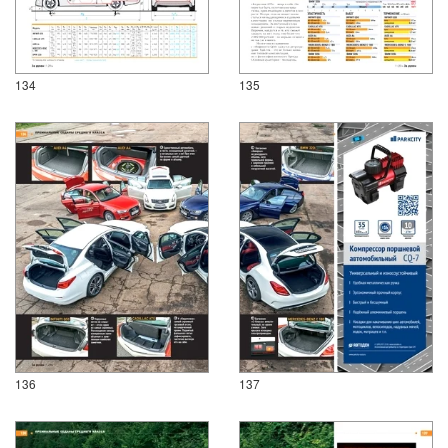
134
135
136
137