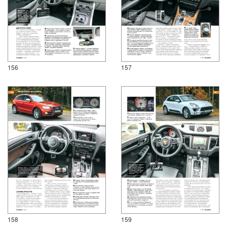
156
157
158
159