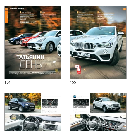
154
155