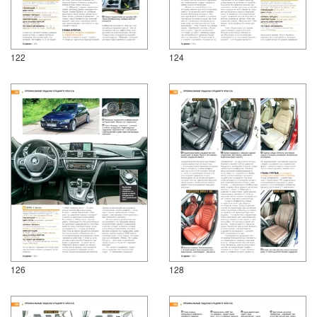
122
124
126
128