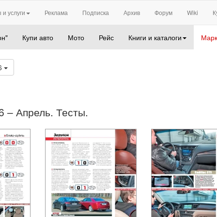
 и услуги
Реклама
Подписка
Архив
Форум
Wiki
К
он"
Купи авто
Мото
Рейс
Книги и каталоги
Марк
6
6 – Апрель. Тесты.