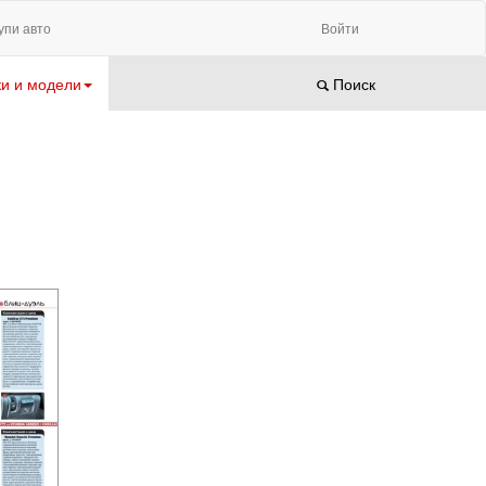
упи авто
Войти
и и модели
Поиск