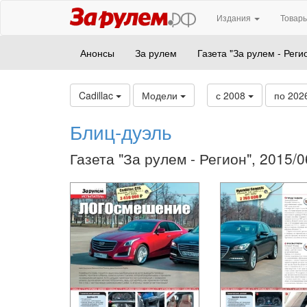
Издания
Товары
Анонсы
За рулем
Газета "За рулем - Реги
Cadillac
Модели
с 2008
по 202
Блиц-дуэль
Газета "За рулем - Регион", 2015/0