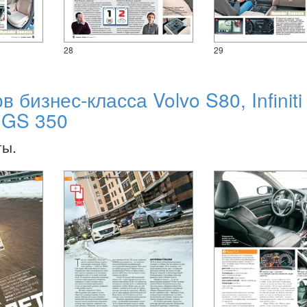
28
29
 бизнес-класса Volvo S80, Infiniti
s GS 350
ты.