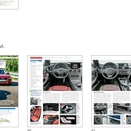
ы.
40
41