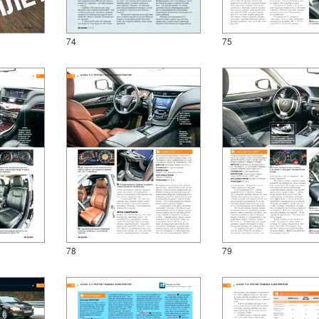
74
75
78
79