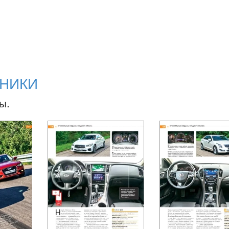
ННИКИ
ы.