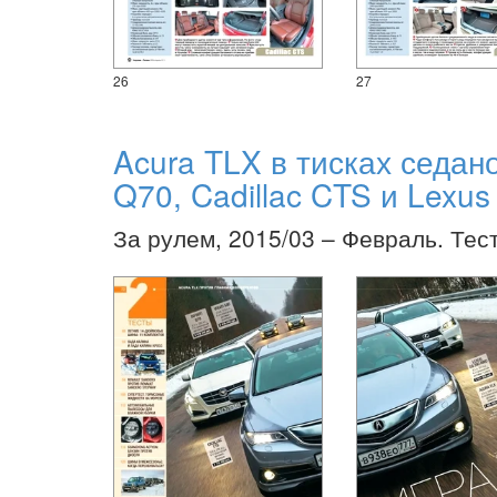
26
27
Acura TLX в тисках седанов
Q70, Cadillac CTS и Lexu
За рулем, 2015/03 – Февраль. Тес