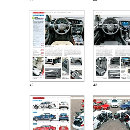
42
43