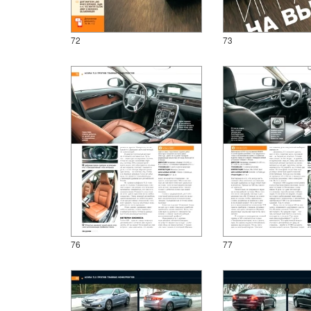
72
73
76
77