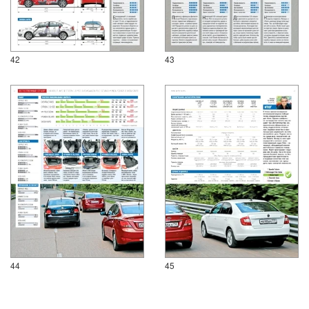
42
43
44
45