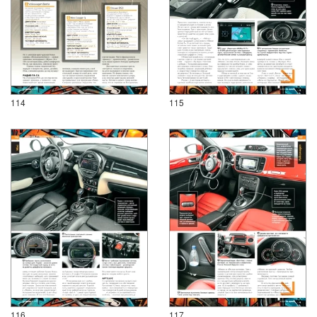
114
115
116
117