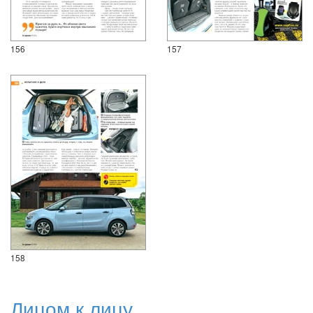
156
157
158
Лицом к лицу