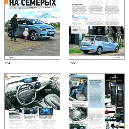
154
155