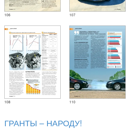
106
107
108
110
ГРАНТЫ – НАРОДУ!