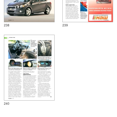
238
239
240