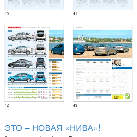
40
41
42
43
ЭТО – НОВАЯ «НИВА»!