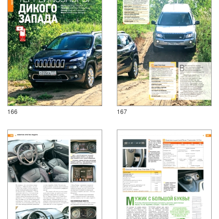
166
167