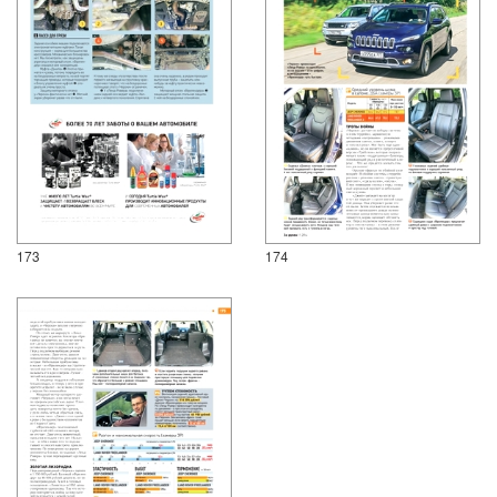
173
174