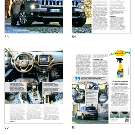
58
59
60
61