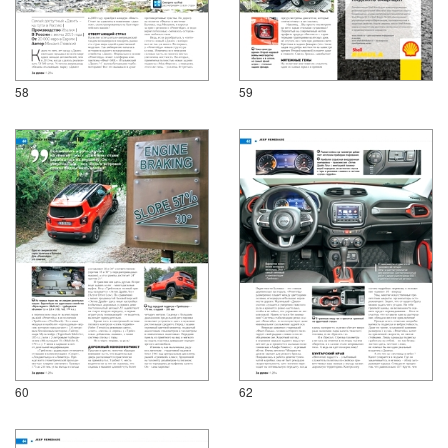
58
59
60
62