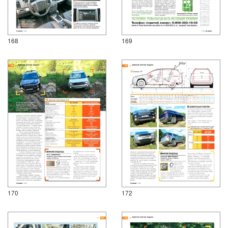
168
169
170
172