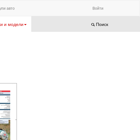
упи авто
Войти
и и модели
Поиск