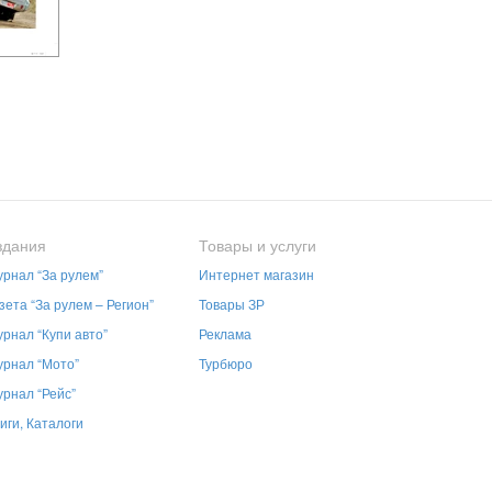
здания
Товары и услуги
рнал “За рулем”
Интернет магазин
зета “За рулем – Регион”
Товары ЗР
рнал “Купи авто”
Реклама
рнал “Мото”
Турбюро
рнал “Рейс”
иги, Каталоги