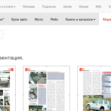
 и услуги
Реклама
Подписка
Архив
Форум
Wiki
К
он"
Купи авто
Мото
Рейс
Книги и каталоги
Марк
зентация.