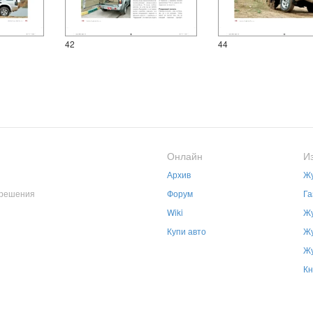
42
44
Онлайн
И
Архив
Жу
зрешения
Форум
Га
Wiki
Жу
Купи авто
Жу
Жу
Кн