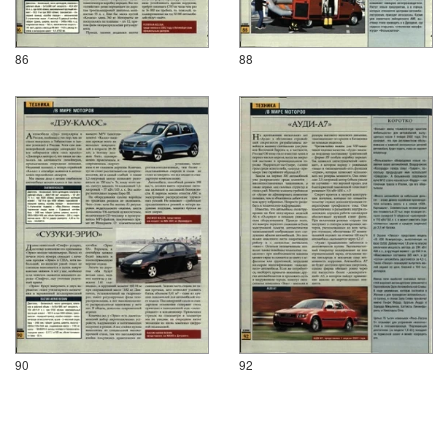
86
88
90
92