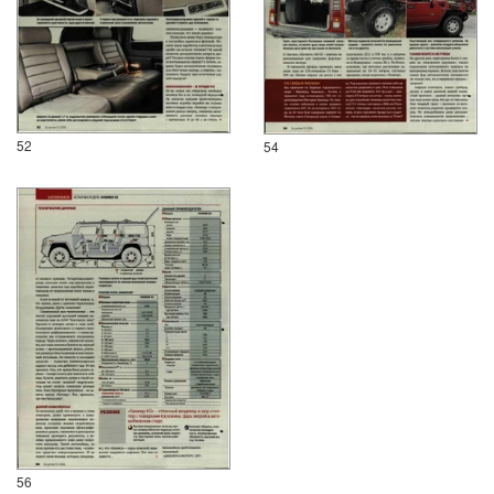
52
54
56