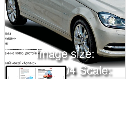
Image size:
1920x2504 Scale:
50% -
PanoJS3
42
43
Права и использование