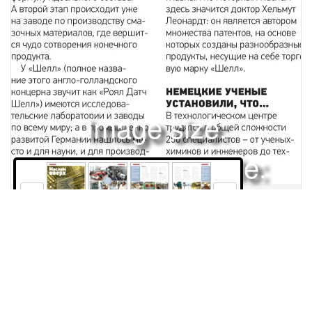
Image size:
1920x2504 Scale:
50% -
PanoJS3
80
81
82
83
Права и использование