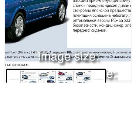
Image size:
1920x2504 Scale:
50% -
PanoJS3
50
51
52
53
Права и использование