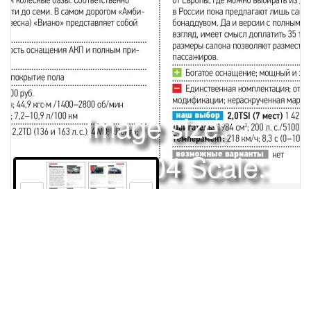
Image size:
1920x2504 Scale:
50% -
PanoJS3
74
75
Права и использование