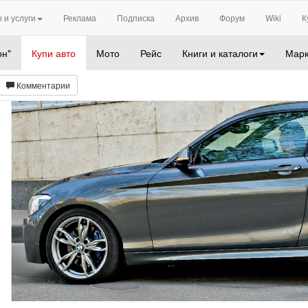
 и услуги
Реклама
Подписка
Архив
Форум
Wiki
К
он"
Купи авто
Мото
Рейс
Книги и каталоги
Марк
Комментарии