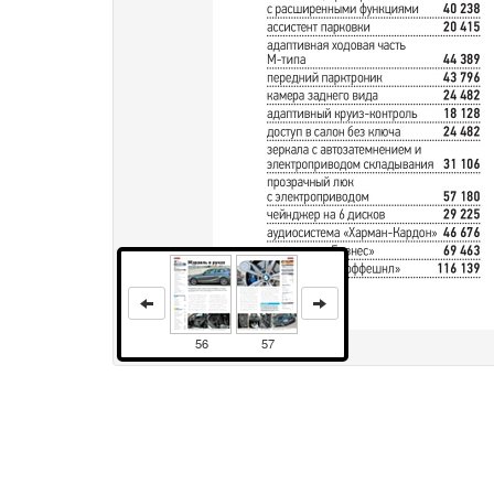
56
57
Права и использование