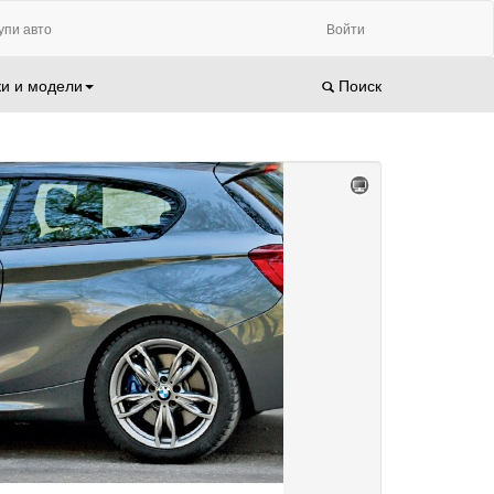
упи авто
Войти
и и модели
Поиск