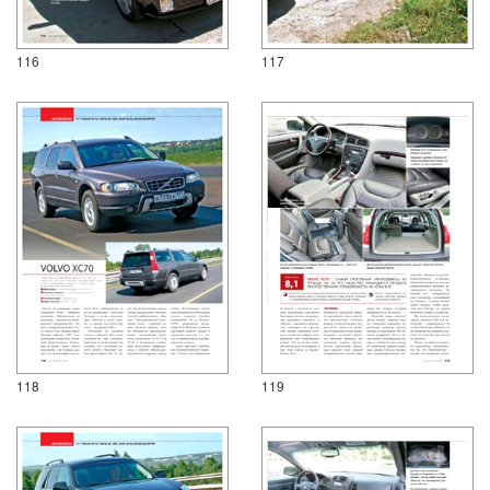
116
117
118
119