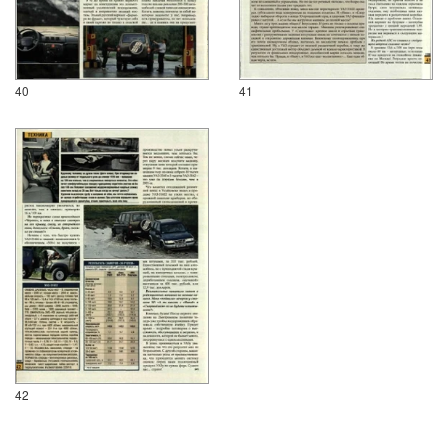
40
41
42