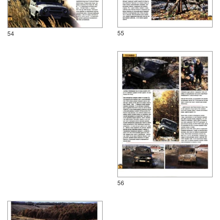
55
54
56