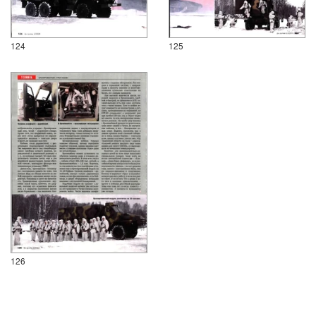
124
125
126