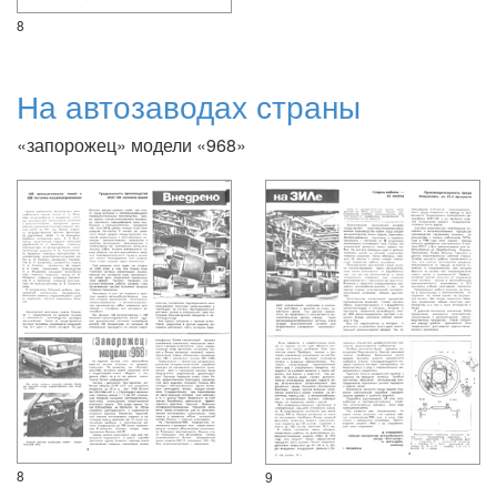
8
На автозаводах страны
«запорожец» модели «968»
8
9