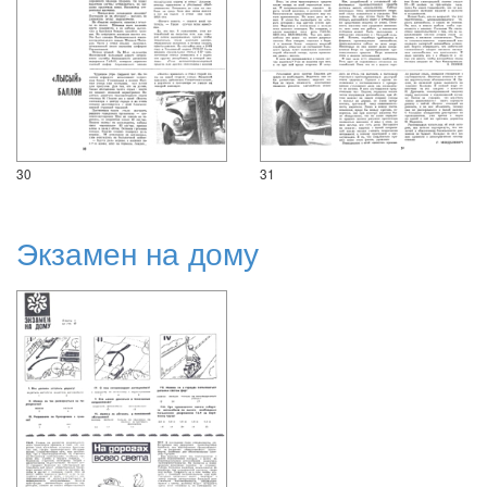
30
31
Экзамен на дому