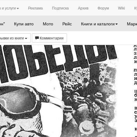
 и услуги
Реклама
Подписка
Архив
Форум
Wiki
К
он"
Купи авто
Мото
Рейс
Книги и каталоги
Марк
ывки из книги
Комментарии