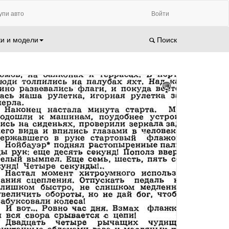
упи авто
Войти
и и модели
Поиск