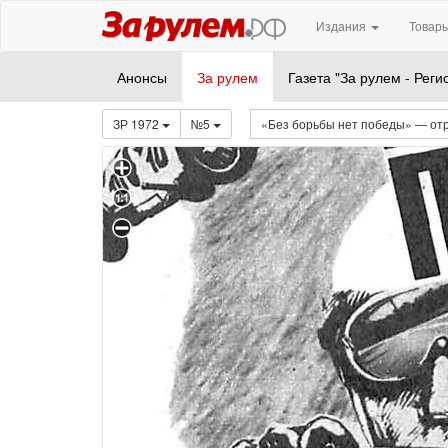
Издания
Товары
Анонсы
За рулем
Газета "За рулем - Реги
ЗР 1972
№5
«Без борьбы нет победы» — отр