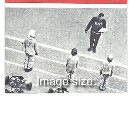
Image size:
1280x1701 Scale:
100% -
PanoJS3
0
Двадцать три миллиона пионер нашей страны, а вместе с