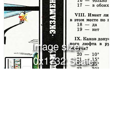
Image size:
1280x1732 Scale:
100% -
PanoJS3
0
Права и использование