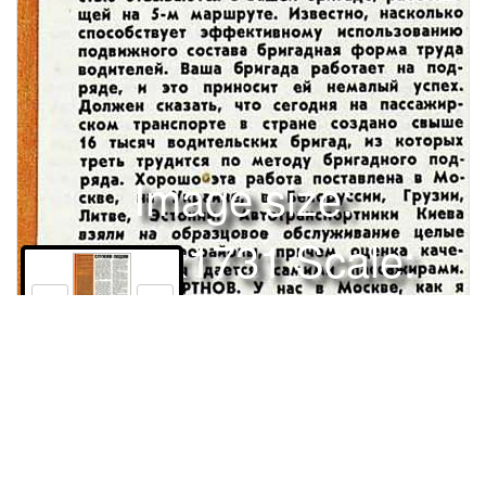
Image size:
1280x1731 Scale:
100% -
PanoJS3
1
Права и использование