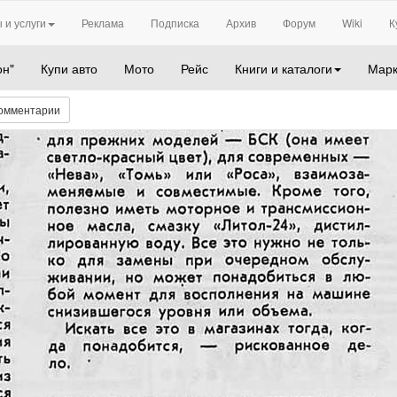
 и услуги
Реклама
Подписка
Архив
Форум
Wiki
К
он"
Купи авто
Мото
Рейс
Книги и каталоги
Марк
омментарии