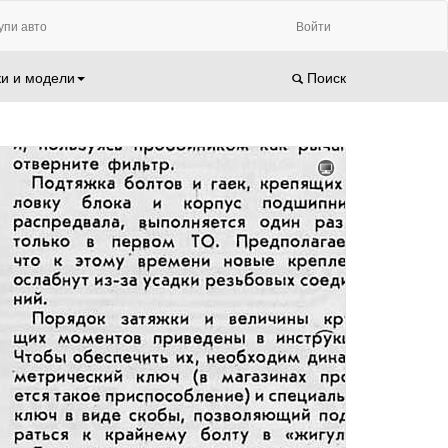
упи авто
Войти
и и модели
Поиск