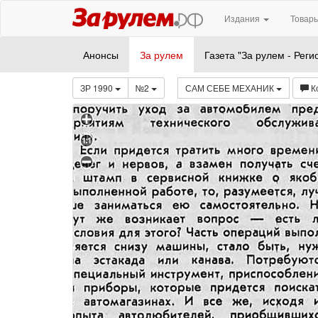
Издания
Товары
Анонсы
За рулем
Газета "За рулем - Реги
ЗР 1990
№2
САМ СЕБЕ МЕХАНИК
К