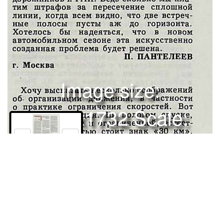
Image size:
1280x1732 Scale:
100% -
PanoJS3
18
Права и использование