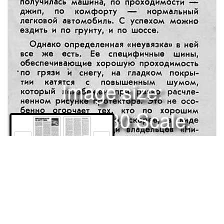
Image size:
1280x1730 Scale:
100% -
PanoJS3
6
7
Права и использование