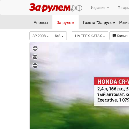
Издания
Товары
Анонсы
За рулем
Газета "За рулем - Реги
ЗР 2008
№8
НА ТРЕХ КИТАХ
Комме