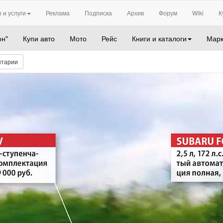
 и услуги
Реклама
Подписка
Архив
Форум
Wiki
К
он"
Купи авто
Мото
Рейс
Книги и каталоги
Марк
нтарии