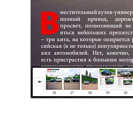
26
27
28
29
30
АВТОМОБИЛИТЕСТ TOYOTA RAV4, SUBARU FORESTER, CITROEN C-CROSSER, HONDA CR-VНа трех китахНовинки – это всегда интересно, а когда они заявлены в столь модном классе, как вседорожники, «паркетники», кроссоверы – тем более. Название класса – дело вкуса, а сделать выбор в пользу того или иного автомобиля поможет Сергей Воскресенский. Фото: Александр Кульнев.Honda Cr-V2,4 л, 166 л.с., 5-ступенчатый автомат, комплектация Executive, 1 079 000 руб.Subaru ForeSter2,5 л, 172 л.с., 4-ступенчатый автомат, комплектация полная, 1 116 100 руб.Вместительный кузов-универсал, полный привод, дорожный просвет, позволяющий не бояться небольших препятствий – три кита, на которые опирается российская (и не только) популярность таких автомобилей. Нет, конечно, еще есть пристрастия к большим моторам, автоматическим трансмиссиям, кожаной отделке интерьеров, ксенону и прочей атрибутике, рождающей ощущение индивидуальности. Наверное, поэтому сегодняшние соперники все как на подбор щеголяют мощными двигателями объемом под 2,5 л, кичатся разнообразием интерьеров, оригинальностью их трансформации. Как само со26За рулем 08/2008бой разумеющееся предлагают люки на крыше, климатические установки, зачастую раздельные, а иные и третий ряд сидений, из ничего вырастающий в багажнике. Словом, будучи преисполнен оригинальностью или, наоборот, привычными, традиционными решениями, никто не хочет уступать позиций. Ведь все они, новички или, наоборот, «бойцы» со стажем – в своем роде бестселлеры, в прошлом, настоящем и, возможно, в будущем. Итак, проверенные симпатиями потребителя «ТойотаRAV4» и «Хонда CR-V» против новичков «Субару-Форестер» и «Ситроен С-Кроссер».ОБЪЕКТИВНАЯ РЕАЛЬНОСТЬ В ней еще заметны фамильные черты, присущие первой RAV4, пусть пляжно-легкомысленной, но вызывающей бурю восторга своими «подперченными» ездовыми способностями. «Тойота» теперь предпочтительнее смотрится в темных или нейтральных тонах, пользуется устойчивым спросом не только у слабой половины и служит верной точкой отсчета при сравнении с конкурентами. Насыщая салон добротными пластиками, выразительными приборами, удобными педалями, рычагами и тумблерами с донельзя выверенной эргономикой, создатели увлеклись настоль- CiTRoen C-CRosseR2.4 л, 170 л.с., вариатор, комплектация Exclusive, опции, 1 143 000 руб.ToyoTa RaV42,4 л, 170 л.с., 4-ступенчатый автомат, комплектация «Сол», 1 113 000 руб.ко, что решили сэкономить на остальном. А посему, не разрабатывая что-то новенькое, взяли, например, и «догрузили» раздельную климатическую установку дополнительным набором многочисленных функций и кнопок. Задрали вверх простоватое водительское сиденье с короткой, невзрачной подушкой, очень скромным диапазоном продольных перемещений: усаживаешься высоко, однако ощущение неудобства преследует даже человека совершенно не героических пропорций. Понятно, за счет этого выкроили дополнительное местечко для задних пассажиров, но, забегая вперед, отмечу, что в сравнении с конкурентами и там тесновато.Содружество 170-сильного мотора и, казалось бы, не самого современного 4-ступенчатого автомата приятн
Права и использование