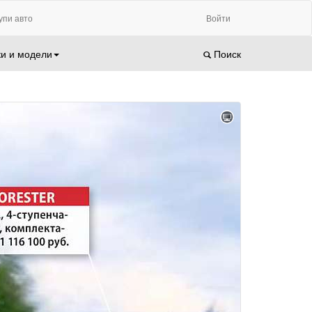
упи авто
Войти
и и модели
Поиск