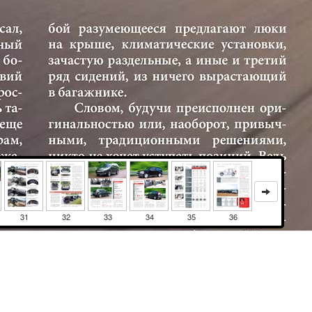
31
32
33
34
35
36
Image size: 1280x1669 Scale: 100% -
PanoJS3
о удивляет. Вот где впору рассуждать о преемственности поколений: ведь и нынешний RAV4 выполняет команды водителя резко, напружиненно, с огоньком. Эту степень активности приходится даже сдерживать, аккуратно действуя акселератором, в противном случае машина прямо прыгает вслед за неосторожным движением правой ноги. Увы, звуковое сопровождение идеальным не назовешь. Стоит стрелке тахометра подобраться к 2500 об/мин, салон «Тойоты» наполняется назойливым ревом не знающего удержи мотора.Да и подвески довольно беспощадны к находящимся внутри. Жесткие, энергоемкие, они по-взрослому не боятся серьезных колдобин, придавая RAV4 вседорожный колорит. Однако автомобиль слишком прыгуч и резок на обычных неровностях, что, конечно же, довольно утомительно. Спорные ощущения вызывает отчужденная электроникой управляемость. В обычной жизни автомобиль скучноват, но добротен и надежен в управлении. Он откровенно не любит быстрых поворотов, демонстрируя прямо-таки культ недостаточной поворачиваемости, отчасти свойственной всем поколениям кроссовера. ОдЗа рулем 08/200827 ТЕХНИКА | ТЕСТ TOYOTA RAV4, SUBARU FORESTER, CITROEN C-CROSSER, HONDA CR-Vнако когда наконец в дело вступает система активного подруливания, то под неврастеничный вой зуммера машина неожиданно становится почти идеальной, на удивление охотно следует заданной траектории. Зачем тогда эти ужимки на входе в вираж, а к ним еще и звуковое шоу?В КОСТЮМЕ УПРАВЛЯЮЩЕГО Воистину, по внешним данным это теперь не «Лесник», а как минимум замминистра лесного хозяйства. Вот толь28За рулем 08/2008ко индивидуальности черт в нынешнем «Форестере», увы, не прибавилось: на фоне конкурентов его новый костюм – скорее добротная, дорогая униформа. Сказать, что создатели сэкономили на внутреннем убранстве кроссовера, значит выплеснуть лишь часть эмоций. Недоумение – именно это чувство доминирует при первом знакомстве с серенько-безликим интерьером машины. Это в «Тойоте» глаза и прочие органы чувств в основном совпадали вомнениях. В «Форестере» понимание правильности, логичности ощущений приходит с запозданием. Компактный, хваткий руль, регулируемый в обоих направлениях. Мягкое на первый взгляд, но комфортное и удобное сиденье с огромными после RAV4 диапазонами регулировок, запас пространства вокруг. И прямо-таки ажурная передняя стойка кузова, огромные лопухизеркала и низкая линия остекления – залог отменной обзорности. А ведь есть еще огромный люк на крыше, Самая перегруженная деталь интерьера RAV4 – раздельная климатическая установка.Toyota RAV4ВИЗИТНАЯ КАРТОЧКА Третье поколение популярного кроссовера было представлено в 2005 году во Франкфурте, а в 2007-м в Россию стали поставлять автомобиль с двигателем 2,4 л. ДВИГАТЕЛИ: бензиновые 2,0 и 2,4 л (152 и 170 л.с.). КОРОБКА ПЕРЕДАЧ: 5-ступенчатая механическая, 4-ступенчатый автомат. КОМПЛЕКТАЦИИ: «Луна», «Луна плюс», «Сол». ЦЕНА В РОССИИ: 901 000–1 113 000 руб. Приятный интерьер, продуманная эргономика, выразительная динамика, высокая энергоемкость подвесок, удобное багажное отделение. РЕЗУЛЬТАТЫ ТЕСТА Посредственные сиденья, обзорность, комфорт, тесен сзади. ОБЩАЯ ОЦЕНКА Этажерка из бардачков навевает ассоциации с бипланом.7,8полная оценка по категориям в конце статьиДостоинств в этом автомобиле еще немало, но есть и недостатки – в основном, скажем так, возрастные.вижен, к тому же балует акустическим комфортом. А вот резких манер не любит. Коробка сразу подвисает в поисках нужной передачи, да и двигатель не проявляет должного темперамента на высоких оборотах. Настройки шасси – пожалуй, самая животрепещущая проблема нового «Форестера». Поклонники всегда ценили его за настоящие ездовые, почти «импрезовские» возможности. Теперь автомобиль стал комфортным, причем настолько, что, раскачиваясь на неровностях, вызывает приступы морской болезни. Безусловно, на проселке «Лесник» окажется вне конкуренции. Но на высокой скорости череда асфальтовых волн напрочь выводит автомобиль из равновесия, заставляя сожалеть о слишком мягких амортизатор
Онлайн
И