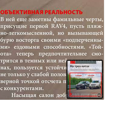
ах. Подобные просчеты, конечно, отразились и на управляемости. Даже гордость «Субару» – десятилетияЗа рулем 08/2008просторный задний диван, где сидишь свободно, нога на ногу, и масса мелочей, позволяющих чувствовать себя очень удобно. Наличие режима «Спорт» в четырехступенчатом автомате – скорее попытка выдать желаемое за действительное. Двигатель и трансмиссия неплохо «заточены» как раз под спокойную, «моментную» езду. В этих режимах «Форестер», может быть, не так активен, как «Тойота», но легок, под-29 Еще одна загадка «Форестера» – ручки без непременных крючков для одежды. Неужели сэкономили?Subaru ForesterВИЗИТНАЯ КАРТОЧКА Дебют «Лесника» нового поколения состоялся в январе нынешнего года на автосалоне в Детройте. В конце мая стартовали продажи в России. ДВИГАТЕЛЬ: бензиновые 2,0; 2,5 и 2,5 л турбо (150; 172 и 230 л.с.). КОРОБКИ ПЕРЕДАЧ: 5-ступенчатая механическая, 4-ступенчатый автомат. КОМПЛЕКТАЦИИ: семь уровней оснащения ЦЕНА В РОССИИ: 923 600–1 303 600 руб. Хорошая обзорность, просторный салон, комфортен, приспособлен для плохих дорог РЕЗУЛЬТАТЫ ТЕСТА Спартанский интерьер, мелкий багажник, несогласованные управляемость и плавность хода ОБЩАЯ ОЦЕНКА Огромный люк в крыше – гордость «Субару».8,1полная оценка по категориям в конце статьиСтав главным лесником, никак не может решить, какие же качества на новой должности наиболее весомы.ЕДИНЫЙ В ТРЕХ ЛИЦАХ Пожалуй, для настоящего «француза» он чересчур монолитен и мрачноват. Эдакий большой и носатый утюг, оказавшись внутри которого, все время путаешься в названиях, до последнего не веря, что перед тобой не старый знакомый «Аутлендер XL», а неведомый «С-Кроссер». Яркая, немного аляповатая в этом строгом кожаном интерьере комби-ми культивируемый полный привод – вдруг начал пасовать перед столь вальяжными настройками подвесок. На ровной дороге «Форестер» поддерживает взаимопонимание с водителем, но в повороте, попав даже на небольшие колдобины, превращается в потерявший четкую траекторию снаряд, пугая окружающих. Вот ведь какое неожиданное развитие карьеры...30За рулем 08/2008нация приборов, рулевое колесо, в отличие от конкурентов регулируемое лишь по углу наклона, колесико выбора настроек трансмиссии… Первое, что приходит в голову: они с «Форестером» как братья, белый и черный. Причем (да простят меня афроамериканцы!) в соответствии с законами жанра «С-Кроссер» крупнее, напористее, даже наглее. Он привлекает внимание сочетанием темных тонов ТЕХНИКА | ТЕСТ TOYOTA RAV4, SUBARU FORESTER, CITROEN C-CROSSER, HONDA CR-VВ комплектации «Сол» интерьер RAV4 - это классика, сотканная из продуманных и выверенных ощущений.Помимо выразительности, комбинацию приборов «Тойоты» отличает русифицированное меню. К функциональности внутреннего содержания «Форестера» не придерешься, но как же скромно все оформлено.Если бы не голубенькие шкалы приборной комбинации, в «Субару» и взглянуть-то было не на что. Ну «Аутлендер», да и только! Для «француза» убранство «С-Кроссера» выглядит
здания
Товары и услуги