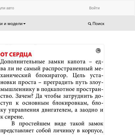
упи авто
Войти
и и модели
Поиск