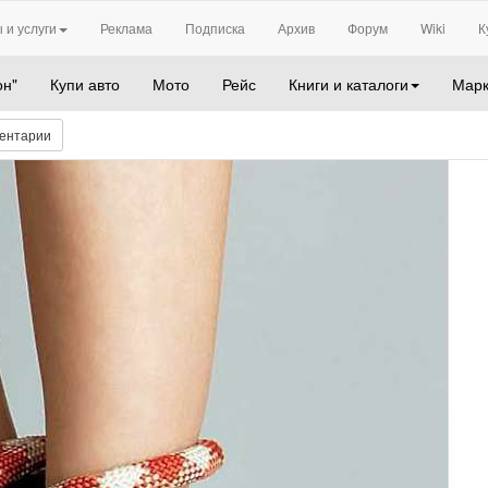
 и услуги
Реклама
Подписка
Архив
Форум
Wiki
К
он"
Купи авто
Мото
Рейс
Книги и каталоги
Марк
ентарии