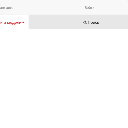
упи авто
Войти
и и модели
Поиск