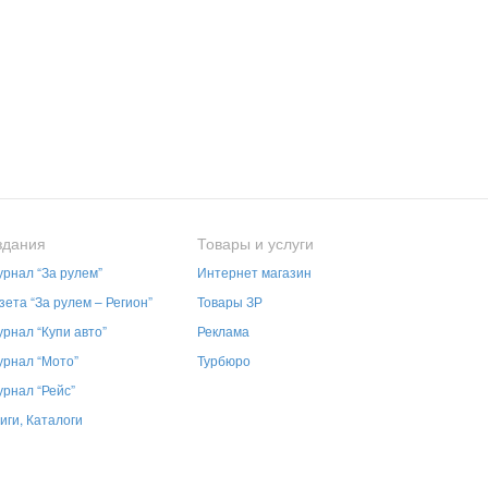
здания
Товары и услуги
рнал “За рулем”
Интернет магазин
зета “За рулем – Регион”
Товары ЗР
рнал “Купи авто”
Реклама
рнал “Мото”
Турбюро
рнал “Рейс”
иги, Каталоги