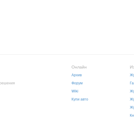
Онлайн
И
Архив
Жу
зрешения
Форум
Га
Wiki
Жу
Купи авто
Жу
Жу
Кн