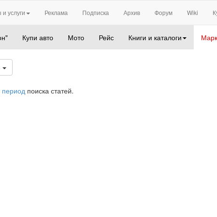
 и услуги
Реклама
Подписка
Архив
Форум
Wiki
К
он"
Купи авто
Мото
Рейс
Книги и каталоги
Марк
6
 период
поиска статей.