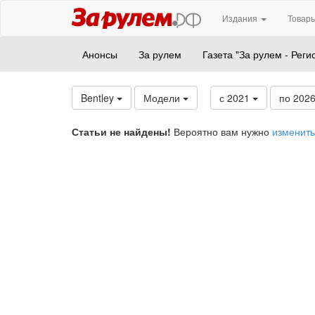
Издания
Товары
Анонсы
За рулем
Газета "За рулем - Реги
Bentley
Модели
с 2021
по 202
Статьи не найдены!
Вероятно вам нужно
изменить