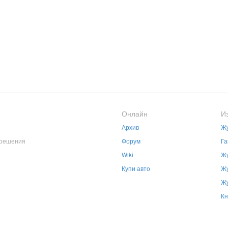
Онлайн
И
Архив
Жу
зрешения
Форум
Га
Wiki
Жу
Купи авто
Жу
Жу
Кн