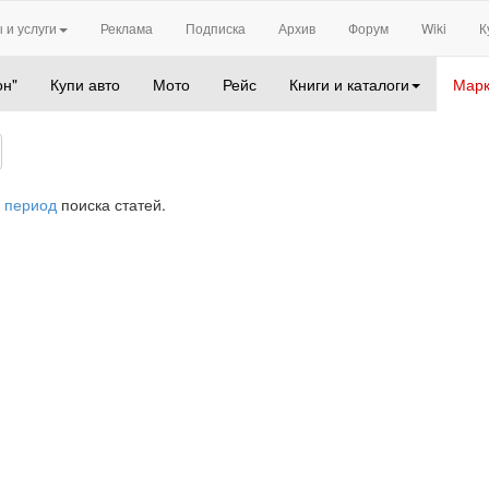
 и услуги
Реклама
Подписка
Архив
Форум
Wiki
К
он"
Купи авто
Мото
Рейс
Книги и каталоги
Марк
 период
поиска статей.