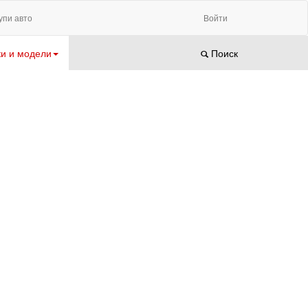
упи авто
Войти
и и модели
Поиск