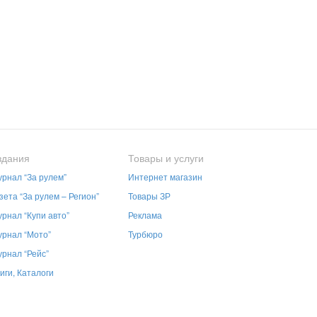
здания
Товары и услуги
рнал “За рулем”
Интернет магазин
зета “За рулем – Регион”
Товары ЗР
рнал “Купи авто”
Реклама
рнал “Мото”
Турбюро
рнал “Рейс”
иги, Каталоги