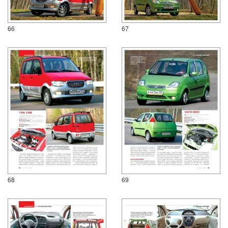
66
67
68
69