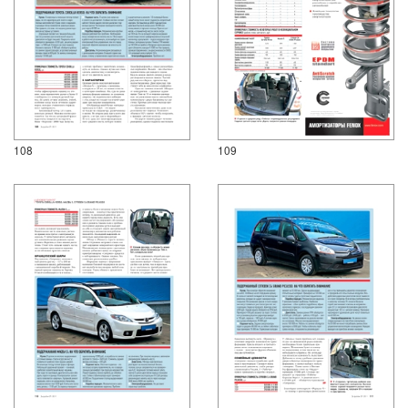
108
109