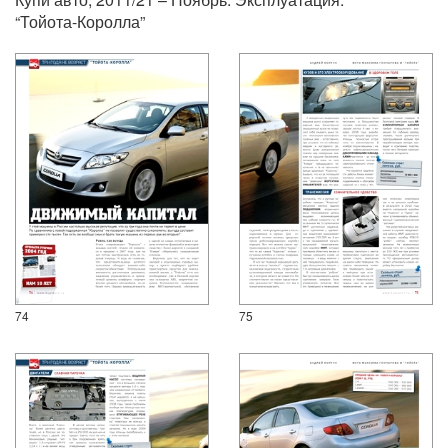
“Тойота-Королла”
74
75