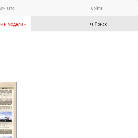
упи авто
Войти
и и модели
Поиск