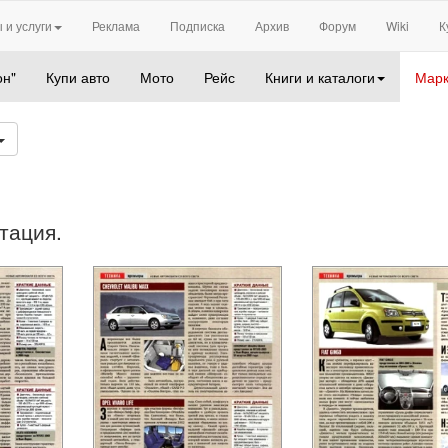
 и услуги
Реклама
Подписка
Архив
Форум
Wiki
К
он"
Купи авто
Мото
Рейс
Книги и каталоги
Марк
тация.