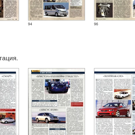
94
96
тация.