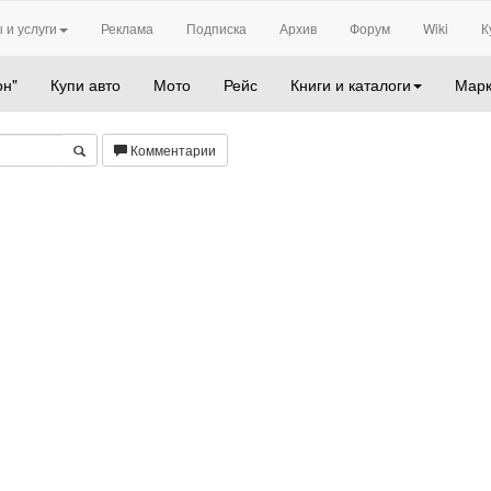
 и услуги
Реклама
Подписка
Архив
Форум
Wiki
К
он"
Купи авто
Мото
Рейс
Книги и каталоги
Марк
Комментарии