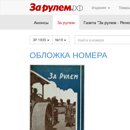
Издания
Товары
Анонсы
За рулем
Газета "За рулем - Реги
ЗР 1935
№19
ОБЛОЖКА НОМЕРА