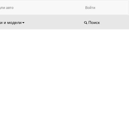
упи авто
Войти
и и модели
Поиск